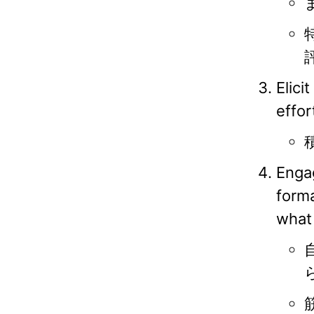
ま
Elici
effor
Engag
forma
what 