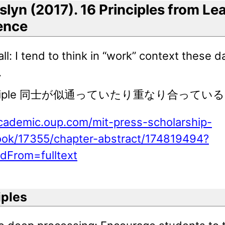
slyn (2017). 16 Principles from Le
ence
ll: I tend to think in “work” context these d
.
inciple 同士が似通っていたり重なり合ってい
academic.oup.com/mit-press-scholarship-
ook/17355/chapter-abstract/174819494?
edFrom=fulltext
iples