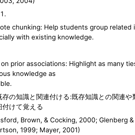
003, 2004)
te chunking: Help students group related 
ially with existing knowledge.
 on prior associations: Highlight as many tie
ious knowledge as
ble.
既存の知識と関連付ける:既存知識との関連や
紐付けて覚える
nsford, Brown, & Cocking, 2000; Glenberg &
rtson, 1999; Mayer, 2001)