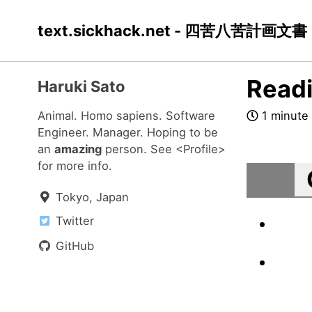
Skip
Skip
Skip
text.sickhack.net - 四苦八苦計画文書
to
to
to
primary
content
footer
navigation
Readi
Haruki Sato
Animal. Homo sapiens. Software
1 minute
Engineer. Manager. Hoping to be
an
amazing
person. See
<Profile>
for more info.
Tokyo, Japan
Twitter
GitHub