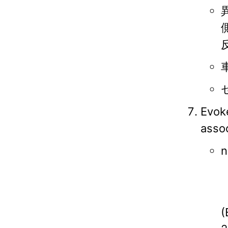
Evoke
assoc
n
(