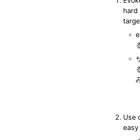
Evok
hard
targe
Use d
easy 