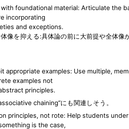
 with foundational material: Articulate the ba
e incorporating
eties and exceptions.
. 全体像を抑える:具体論の前に⼤前提や全体像
it appropriate examples: Use multiple, mem
rete examples not
abstract principles.
associative chaining“にも関連しそう。
on principles, not rote: Help students unde
something is the case,