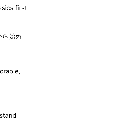
sics first
から始め
orable,
rstand