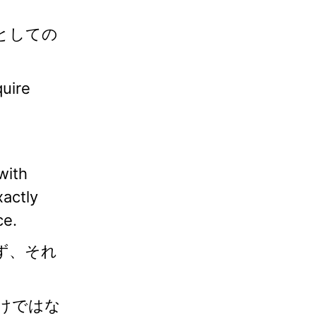
としての
quire
with
xactly
ce.
ず、それ
けではな