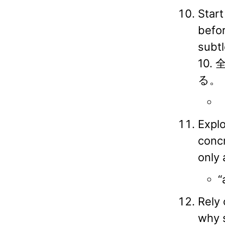
Start
befor
subtl
10
る。
Explo
conc
only 
“
Rely 
why 