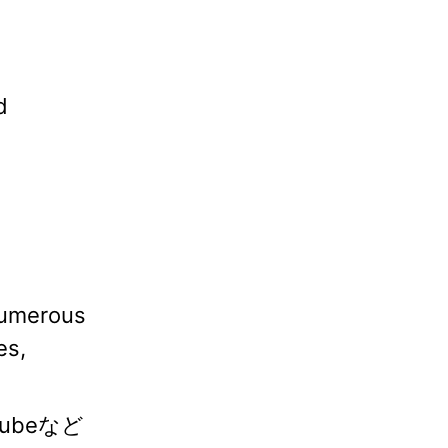
d
numerous
es,
ubeなど