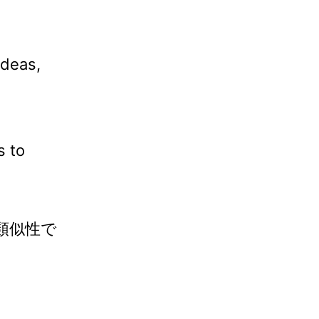
ideas,
s to
類似性で