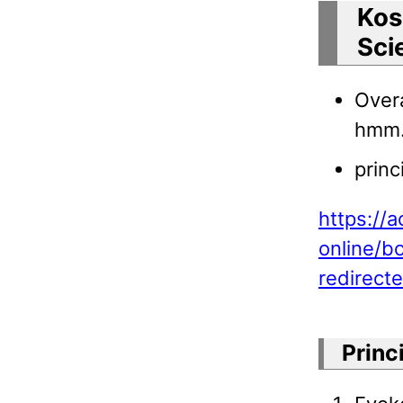
Kos
Sci
Overa
hmm
pr
https://
online/b
redirect
Princ