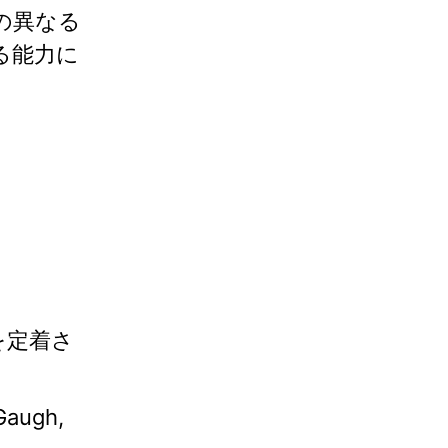
の異なる
る能力に
を定着さ
cGaugh,