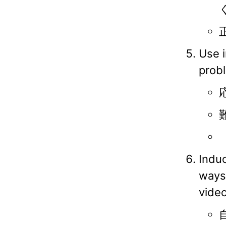
Use i
prob
Indu
ways,
video