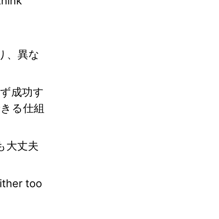
think
たり、異な
必ず成功す
できる仕組
も大丈夫
ither too