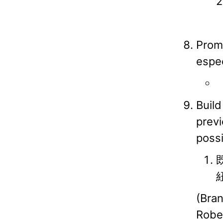
2
Promo
espec
Build
prev
possi
(Bra
Robe