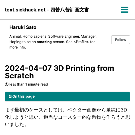
Skip
Skip
Skip
text.sickhack.net - 四苦八苦計画文書
to
to
to
Tog
primary
content
footer
men
navigation
Haruki Sato
Animal. Homo sapiens. Software Engineer. Manager.
Follow
Hoping to be an
amazing
person. See
<Profile>
for
more info.
2024-04-07 3D Printing from
Scratch
less than 1 minute read
On this page
まず最初のケースとしては、ベクター画像から単純に3D
化しようと思い、適当なコースター的な敷物を作ろうと思
いました。