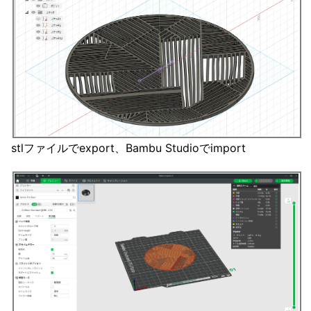
stlファイルでexport、Bambu Studioでimport